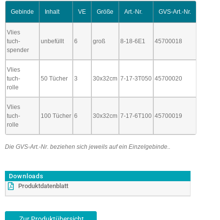
Gebinde
Inhalt
VE
Größe
Art.-Nr.
GVS-Art.-Nr.
Vlies
tuch-
unbefüllt
6
groß
8-18-6E1
45700018
spender
Vlies
tuch-
50 Tücher
3
30x32cm
7-17-3T050
45700020
rolle
Vlies
tuch-
100 Tücher
6
30x32cm
7-17-6T100
45700019
rolle
Die GVS-Art.-Nr. beziehen sich jeweils auf ein Einzelgebinde..
Downloads
Produktdatenblatt
Zur Produktübersicht